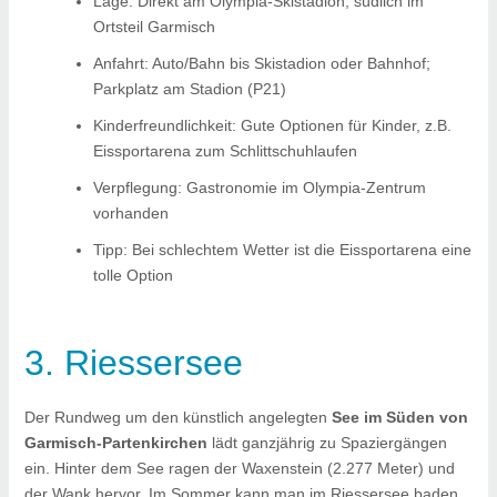
Lage: Direkt am Olympia-Skistadion, südlich im
Ortsteil Garmisch
Anfahrt: Auto/Bahn bis Skistadion oder Bahnhof;
Parkplatz am Stadion (P21)
Kinderfreundlichkeit: Gute Optionen für Kinder, z.B.
Eissportarena zum Schlittschuhlaufen
Verpflegung: Gastronomie im Olympia-Zentrum
vorhanden
Tipp: Bei schlechtem Wetter ist die Eissportarena eine
tolle Option
3. Riessersee
Der Rundweg um den künstlich angelegten
See im Süden von
Garmisch-Partenkirchen
lädt ganzjährig zu Spaziergängen
ein. Hinter dem See ragen der Waxenstein (2.277 Meter) und
der Wank hervor. Im Sommer kann man im Riessersee baden.