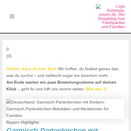
Zum
Beitragsnavigation
Facebook
Main
Inhalt
Menu
springen
0
(
0
)
Schön, dass du hier bist!
Wir hoffen, du findest genau das,
was du suchst – und vielleicht sogar ein bisschen mehr…
Am Ende warten ein paar Bewertungssterne auf deinen
Klick
– geht fix und hilft uns enorm weiter.
Win-win
;)!
Bayern Highlights
Garmisch-Partenkirchen mit