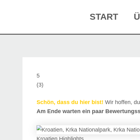
Facebook
Zum
Beitragsnavigation
Inhalt
START
Ü
springen
5
(
3
)
Schön, dass du hier bist!
Wir hoffen, d
Am Ende warten ein paar Bewertungsst
Kroatien Highlights