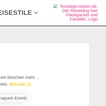
EISESTILE
ar ein bisschen mehr…
iter.
Win-win
;)!