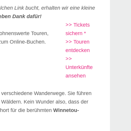
lchen Link bucht, erhalten wir eine kleine
ieben Dank dafür!
>> Tickets
 lohnenswerte Touren,
sichern *
s zum Online-Buchen.
>> Touren
entdecken
>>
Unterkünfte
ansehen
n verschiedene Wanderwege. Sie führen
n Wäldern. Kein Wunder also, dass der
ehort für die berühmten
Winnetou-