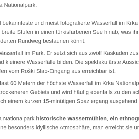
a Nationalpark:
l bekannteste und meist fotografierte Wasserfall im Krka
breite Stufen in einen türkisfarbenen See hinab, was i
ilderten Rundweg bestaunen könnt.
Wasserfall im Park. Er setzt sich aus zwölf Kaskaden z
 kleinere Wasserfälle bilden. Die spektakulärste Aussic
ufen vom Roški Slap-Eingang aus erreichbar ist.
 fast 60 Metern der höchste Wasserfall im Krka Nationalp
trockeneren Gebiets und wird häufig ebenfalls zu den s
nach einem kurzen 15-minütigen Spaziergang ausgehen
a Nationalpark
historische Wassermühlen
,
ein ethno
eine besonders idyllische Atmosphäre, man erreicht sie u