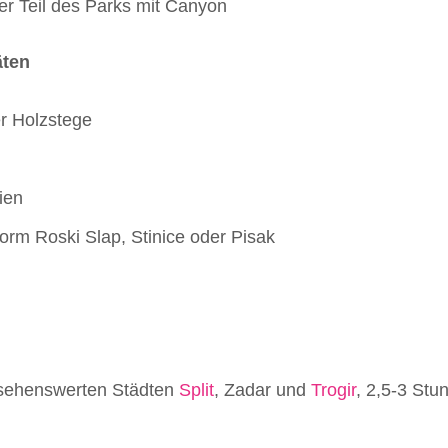
er Teil des Parks mit Canyon
äten
r Holzstege
ien
orm Roski Slap, Stinice oder Pisak
 sehenswerten Städten
Split
, Zadar und
Trogir
, 2,5-3 St