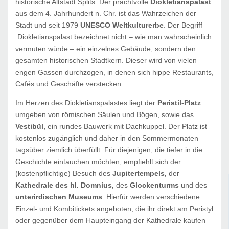
historische Altstadt Splits. Der prachtvolle
Diokletianspalast
aus dem 4. Jahrhundert n. Chr. ist das Wahrzeichen der
Stadt und seit 1979
UNESCO Weltkulturerbe
. Der Begriff
Diokletianspalast bezeichnet nicht – wie man wahrscheinlich
vermuten würde – ein einzelnes Gebäude, sondern den
gesamten historischen Stadtkern. Dieser wird von vielen
engen Gassen durchzogen, in denen sich hippe Restaurants,
Cafés und Geschäfte verstecken.
Im Herzen des Diokletianspalastes liegt der
Peristil-Platz
umgeben von römischen Säulen und Bögen, sowie das
Vestibül,
ein rundes Bauwerk mit Dachkuppel. Der Platz ist
kostenlos zugänglich und daher in den Sommermonaten
tagsüber ziemlich überfüllt. Für diejenigen, die tiefer in die
Geschichte eintauchen möchten, empfiehlt sich der
(kostenpflichtige) Besuch des
Jupitertempels,
der
Kathedrale des hl. Domnius,
des
Glockenturms
und des
unterirdischen Museums
. Hierfür werden verschiedene
Einzel- und Kombitickets angeboten, die ihr direkt am Peristyl
oder gegenüber dem Haupteingang der Kathedrale kaufen