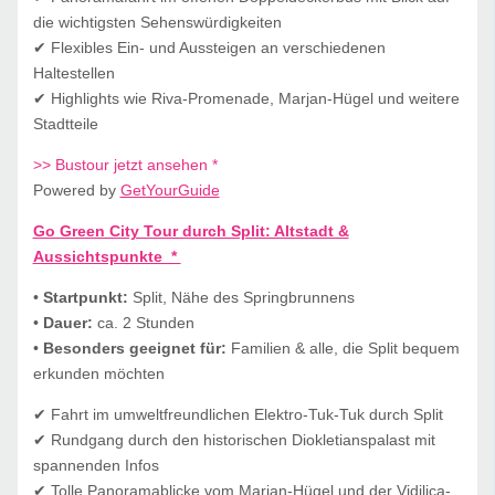
die wichtigsten Sehenswürdigkeiten
✔ Flexibles Ein- und Aussteigen an verschiedenen
Haltestellen
✔ Highlights wie Riva-Promenade, Marjan-Hügel und weitere
Stadtteile
>> Bustour jetzt ansehen *
Powered by
GetYourGuide
Go Green City Tour durch Split: Altstadt &
Aussichtspunkte *
•
Startpunkt:
Split, Nähe des Springbrunnens
•
Dauer:
ca. 2 Stunden
•
Besonders geeignet für:
Familien & alle, die Split bequem
erkunden möchten
✔ Fahrt im umweltfreundlichen Elektro-Tuk-Tuk durch Split
✔ Rundgang durch den historischen Diokletianspalast mit
spannenden Infos
✔ Tolle Panoramablicke vom Marjan-Hügel und der Vidilica-