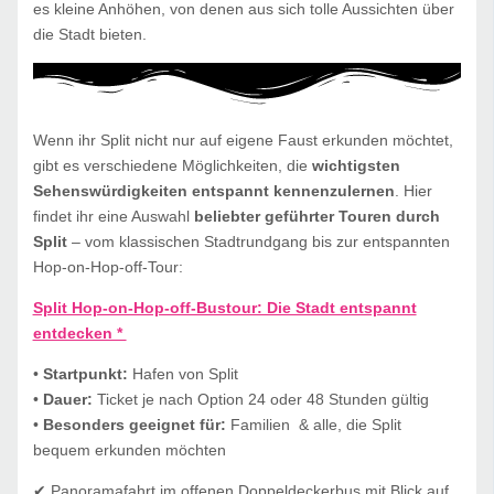
es kleine Anhöhen, von denen aus sich tolle Aussichten über
die Stadt bieten.
Wenn ihr Split nicht nur auf eigene Faust erkunden möchtet,
gibt es verschiedene Möglichkeiten, die
wichtigsten
Sehenswürdigkeiten entspannt kennenzulernen
. Hier
findet ihr eine Auswahl
beliebter geführter Touren durch
Split
– vom klassischen Stadtrundgang bis zur entspannten
Hop-on-Hop-off-Tour:
Split Hop-on-Hop-off-Bustour: Die Stadt entspannt
entdecken *
•
Startpunkt:
Hafen von Split
•
Dauer:
Ticket je nach Option 24 oder 48 Stunden gültig
•
Besonders geeignet für:
Familien & alle, die Split
bequem erkunden möchten
✔ Panoramafahrt im offenen Doppeldeckerbus mit Blick auf