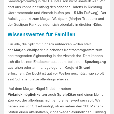
Samstagvormittag in der Hauptsaison nicht überfüllt war. Von
dort aus könnt ihr entlang des schönen Hafens in Richtung
Uferpromenade und Altstadt laufen (ca. 15 Min Fußweg). Der
Aufstiegspunkt zum Marjan Waldpark (Marjan-Treppen) und
der Sustipan Park befinden sich ebenfalls in direkter Nähe.
Wissenswertes für Familien
Für alle, die Split mit Kindern entdecken wollen stellt
der
Marjan Waldpark
ein schönes Kontrastprogramm zum
anstrengenden Sightseeing in der Altstadt dar. Dort können
sich die kleinen Entdecker austoben, bei einem
Spaziergang
ausruhen oder am nahegelegenen
Kasjuni Strand
erfrischen. Die Bucht ist gut vor Wellen geschützt, wie so oft
sind Schattenplätze allerdings eher rar.
Auf dem Marjan Hügel findet ihr neben
Picknickmöglichkeiten
auch
Spielplätze
und einen kleinen
Zoo vor, der allerdings nicht empfehlenswert sein soll.
Wir
haben uns vor Ort erkundigt, ob es neben den 300 Marjan-
Stufen einen alternativen, kinderwagen-freundlichen Fußweg