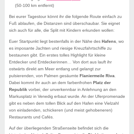
(50-100 km entfernt)
Bei eurer Tagestour könnt ihr die folgende Route einfach zu
Fuß ablaufen, die Distanzen sind überschaubar. Sie eignet
sich auch für alle, die Split mit Kindern erkunden wollen:
Euer Startpunkt liegt bestenfalls in der Nähe des
Hafens
, wo
es imposante Jachten und riesige Kreuzfahrtschiffe zu
bestaunen gibt. Ein erstes tolles Highlight für kleine
Entdecker und Entdeckerinnen… Von dort aus lauft ihr
ostwärts direkt am Meer entlang und gelangt zur
pulsierenden, von Palmen gesäumte
Flaniermeile Riva
.
Dabei kommt ihr auch an dem farbenfrohen
Platz der
Republik
vorbei, der unverkennbar in Anlehnung an den
Markusplatz in Venedig erbaut wurde. An der Uferpromenade
gibt es neben dem tollen Blick auf den Hafen eine Vielzahl
von einladenden, schickeren (und meist gehobeneren)
Restaurants und Cafés.
Auf der überliegenden Straßenseite befindet sich die