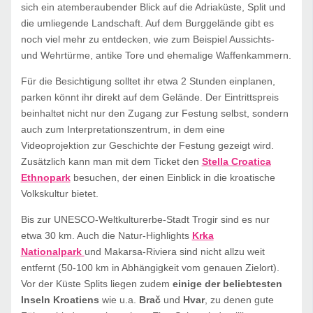
sich ein atemberaubender Blick auf die Adriaküste, Split und
die umliegende Landschaft. Auf dem Burggelände gibt es
noch viel mehr zu entdecken, wie zum Beispiel Aussichts-
und Wehrtürme, antike Tore und ehemalige Waffenkammern.
Für die Besichtigung solltet ihr etwa 2 Stunden einplanen,
parken könnt ihr direkt auf dem Gelände. Der Eintrittspreis
beinhaltet nicht nur den Zugang zur Festung selbst, sondern
auch zum Interpretationszentrum, in dem eine
Videoprojektion zur Geschichte der Festung gezeigt wird.
Zusätzlich kann man mit dem Ticket den
Stella Croatica
Ethnopark
besuchen, der einen Einblick in die kroatische
Volkskultur bietet.
Bis zur UNESCO-Weltkulturerbe-Stadt Trogir sind es nur
etwa 30 km. Auch die Natur-Highlights
Krka
Nationalpark
und Makarsa-Riviera sind nicht allzu weit
entfernt (50-100 km in Abhängigkeit vom genauen Zielort).
Vor der Küste Splits liegen zudem
einige der beliebtesten
Inseln Kroatiens
wie u.a.
Brač
und
Hvar
, zu denen gute